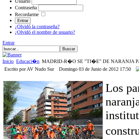
Usuario
Contraseña
Recordarme
¿Olvidó la contraseña?
¿Olvidó el nombre de usuario?
Entrar
Inicio
Educaci�n
MADRID-R�O SE "TI�E" DE NARANJA P
Escrito por AV Nudo Sur
Domingo 03 de Junio de 2012 17:50
Los pa
naranj
institu
constr