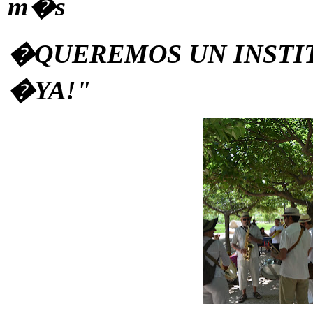
m�s
�QUEREMOS UN INSTIT
�YA!"