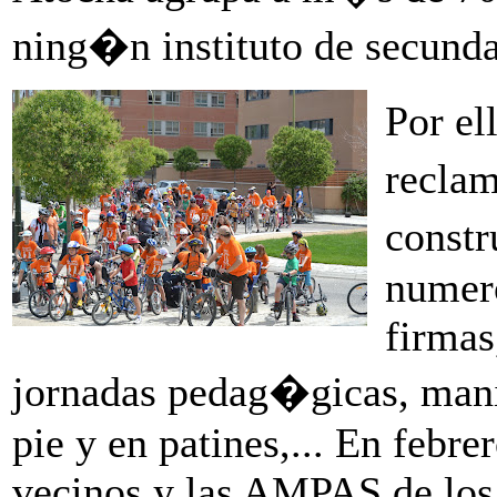
ning�n instituto de secunda
Por el
reclam
constr
numero
firmas
jornadas pedag�gicas, manif
pie y en patines,... En febre
vecinos y las AMPAS de los 