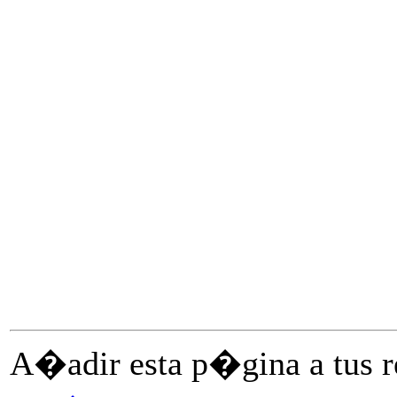
A�adir esta p�gina a tus re