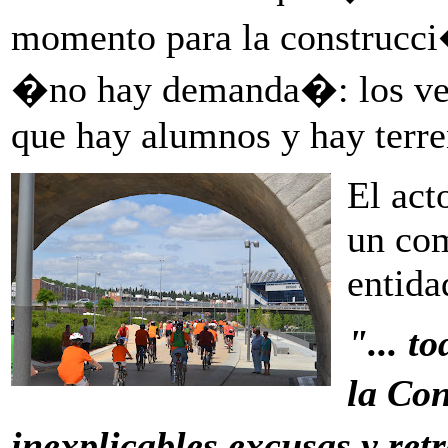
momento para la construcci
�no hay demanda�: los ve
que hay alumnos y hay terre
El act
un com
entida
"... t
la Co
inexplicables excusas y ret