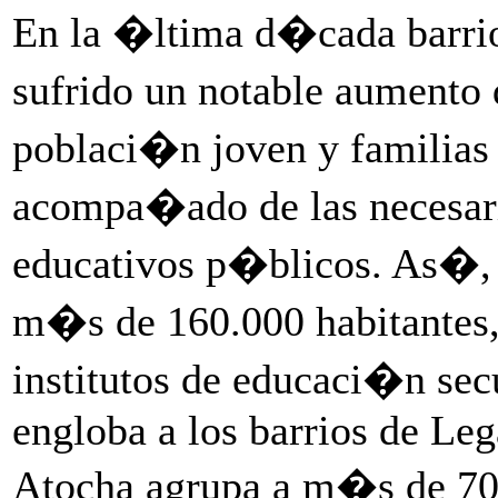
En la �ltima d�cada barrio
sufrido un notable aumento
poblaci�n joven y familias 
acompa�ado de las necesari
educativos p�blicos. As�, e
m�s de 160.000 habitantes
institutos de educaci�n sec
engloba a los barrios de Le
Atocha agrupa a m�s de 70.