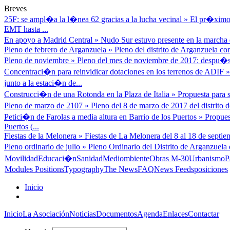
Breves
25F: se ampl�a la l�nea 62 gracias a la lucha vecinal
»
El pr�ximo 
EMT hasta ...
En apoyo a Madrid Central
»
Nudo Sur estuvo presente en la marcha d
Pleno de febrero de Arganzuela
»
Pleno del distrito de Arganzuela cor
Pleno de noviembre
»
Pleno del mes de noviembre de 2017: despu�s
Concentraci�n para reinvidicar dotaciones en los terrenos de ADIF
junto a la estaci�n de...
Construcci�n de una Rotonda en la Plaza de Italia
»
Propuesta para s
Pleno de marzo de 2107
»
Pleno del 8 de marzo de 2017 del distrito
Petici�n de Farolas a media altura en Barrio de los Puertos
»
Propues
Puertos (...
Fiestas de la Melonera
»
Fiestas de La Melonera del 8 al 18 de septiem
Pleno ordinario de julio
»
Pleno Ordinario del Distrito de Arganzuela 
Movilidad
Educaci�n
Sanidad
Mediombiente
Obras M-30
Urbanismo
P
Modules Positions
Typography
The News
FAQ
News Feeds
posiciones
Inicio
Inicio
La Asociación
Noticias
Documentos
Agenda
Enlaces
Contactar