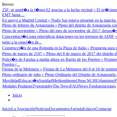
Breves
25F: se ampl�a la l�nea 62 gracias a la lucha vecinal
»
El pr�ximo 
EMT hasta ...
En apoyo a Madrid Central
»
Nudo Sur estuvo presente en la marcha d
Pleno de febrero de Arganzuela
»
Pleno del distrito de Arganzuela cor
Pleno de noviembre
»
Pleno del mes de noviembre de 2017: despu�s
Concentraci�n para reinvidicar dotaciones en los terrenos de ADIF
junto a la estaci�n de...
Construcci�n de una Rotonda en la Plaza de Italia
»
Propuesta para s
Pleno de marzo de 2107
»
Pleno del 8 de marzo de 2017 del distrito
Petici�n de Farolas a media altura en Barrio de los Puertos
»
Propues
Puertos (...
Fiestas de la Melonera
»
Fiestas de La Melonera del 8 al 18 de septiem
Pleno ordinario de julio
»
Pleno Ordinario del Distrito de Arganzuela 
Movilidad
Educaci�n
Sanidad
Mediombiente
Obras M-30
Urbanismo
P
Modules Positions
Typography
The News
FAQ
News Feeds
posiciones
Inicio
Inicio
La Asociación
Noticias
Documentos
Agenda
Enlaces
Contactar