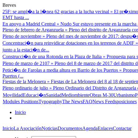
Breves
25F: se ampl�a la l�nea 62 gracias a la lucha vecinal
»
El pr�ximo 
EMT hasta ...
En apoyo a Madrid Central
»
Nudo Sur estuvo presente en la marcha d
Pleno de febrero de Arganzuela
»
Pleno del distrito de Arganzuela cor
Pleno de noviembre
»
Pleno del mes de noviembre de 2017: despu�s
Concentraci�n para reinvidicar dotaciones en los terrenos de ADIF
junto a la estaci�n de...
Construcci�n de una Rotonda en la Plaza de Italia
»
Propuesta para s
Pleno de marzo de 2107
»
Pleno del 8 de marzo de 2017 del distrito
Petici�n de Farolas a media altura en Barrio de los Puertos
»
Propues
Puertos (...
Fiestas de la Melonera
»
Fiestas de La Melonera del 8 al 18 de septiem
Pleno ordinario de julio
»
Pleno Ordinario del Distrito de Arganzuela 
Movilidad
Educaci�n
Sanidad
Mediombiente
Obras M-30
Urbanismo
P
Modules Positions
Typography
The News
FAQ
News Feeds
posiciones
Inicio
Inicio
La Asociación
Noticias
Documentos
Agenda
Enlaces
Contactar