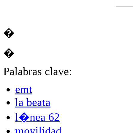
�
�
Palabras clave:
emt
la beata
l�nea 62
movilidad