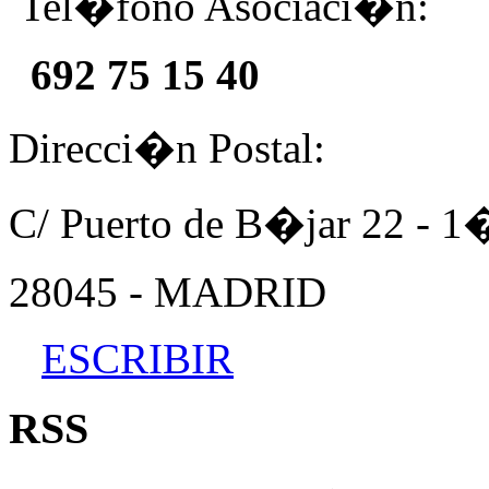
Tel�fono Asociaci�n:
692 75 15 40
Direcci�n Postal:
C/ Puerto de B�jar 22 - 
28045 - MADRID
ESCRIBIR
RSS