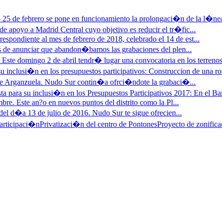
25 de febrero se pone en funcionamiento la prolongaci�n de la l�nea
e apoyo a Madrid Central cuyo objetivo es reducir el tr�fic...
respondiente al mes de febrero de 2018, celebrado el 14 de est...
 de anunciar que abandon�bamos las grabaciones del plen...
»
Este domingo 2 de abril tendr� lugar una convocatoria en los terrenos
u inclusi�n en los presupuestos participativos: Construccion de una ro
 de Arganzuela. Nudo Sur contin�a ofrci�ndote la grabaci�...
ta para su inclusi�n en los Presupuestos Participativos 2017: En el Barr
bre. Este an?o en nuevos puntos del distrito como la Pl...
del d�a 13 de julio de 2016. Nudo Sur te sigue ofrecien...
articipaci�n
Privatizaci�n del centro de Pontones
Proyecto de zonifica