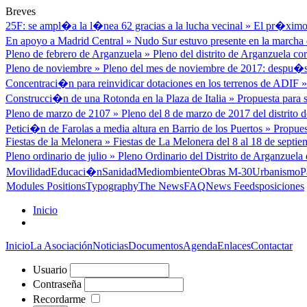
Breves
25F: se ampl�a la l�nea 62 gracias a la lucha vecinal
»
El pr�ximo 
En apoyo a Madrid Central
»
Nudo Sur estuvo presente en la marcha d
Pleno de febrero de Arganzuela
»
Pleno del distrito de Arganzuela cor
Pleno de noviembre
»
Pleno del mes de noviembre de 2017: despu�s
Concentraci�n para reinvidicar dotaciones en los terrenos de ADIF
Construcci�n de una Rotonda en la Plaza de Italia
»
Propuesta para s
Pleno de marzo de 2107
»
Pleno del 8 de marzo de 2017 del distrito
Petici�n de Farolas a media altura en Barrio de los Puertos
»
Propues
Fiestas de la Melonera
»
Fiestas de La Melonera del 8 al 18 de septiem
Pleno ordinario de julio
»
Pleno Ordinario del Distrito de Arganzuela 
Movilidad
Educaci�n
Sanidad
Mediombiente
Obras M-30
Urbanismo
P
Modules Positions
Typography
The News
FAQ
News Feeds
posiciones
Inicio
Inicio
La Asociación
Noticias
Documentos
Agenda
Enlaces
Contactar
Usuario
Contraseña
Recordarme