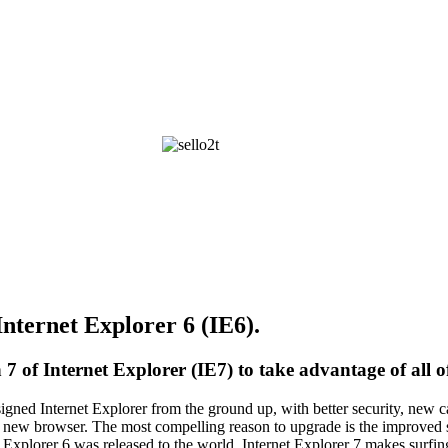
Internet Explorer 6 (IE6).
of Internet Explorer (IE7) to take advantage of all of 
igned Internet Explorer from the ground up, with better security, new 
e new browser. The most compelling reason to upgrade is the improved sec
 Explorer 6 was released to the world. Internet Explorer 7 makes surfin