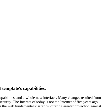
template's capabilities.
capabilities, and a whole new interface. Many changes resulted from
urity. The Internet of today is not the Internet of five years ago.
g the web fundamentally safer by offering greater protection against