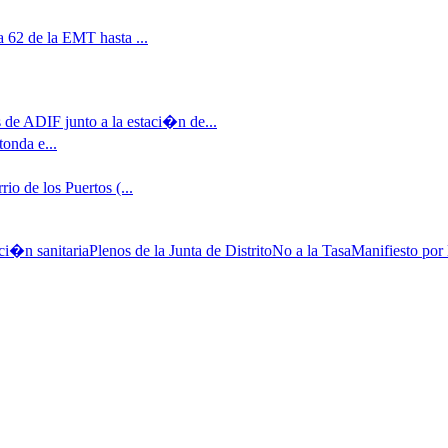
 62 de la EMT hasta ...
 de ADIF junto a la estaci�n de...
tonda e...
io de los Puertos (...
ci�n sanitaria
Plenos de la Junta de Distrito
No a la Tasa
Manifiesto por