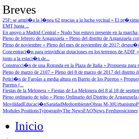
Breves
25F: se ampl�a la l�nea 62 gracias a la lucha vecinal
»
El pr�ximo 
EMT hasta ...
En apoyo a Madrid Central
»
Nudo Sur estuvo presente en la marcha d
Pleno de febrero de Arganzuela
»
Pleno del distrito de Arganzuela cor
Pleno de noviembre
»
Pleno del mes de noviembre de 2017: despu�s
Concentraci�n para reinvidicar dotaciones en los terrenos de ADIF
junto a la estaci�n de...
Construcci�n de una Rotonda en la Plaza de Italia
»
Propuesta para s
Pleno de marzo de 2107
»
Pleno del 8 de marzo de 2017 del distrito
Petici�n de Farolas a media altura en Barrio de los Puertos
»
Propues
Puertos (...
Fiestas de la Melonera
»
Fiestas de La Melonera del 8 al 18 de septiem
Pleno ordinario de julio
»
Pleno Ordinario del Distrito de Arganzuela 
Movilidad
Educaci�n
Sanidad
Mediombiente
Obras M-30
Urbanismo
P
Modules Positions
Typography
The News
FAQ
News Feeds
posiciones
Inicio