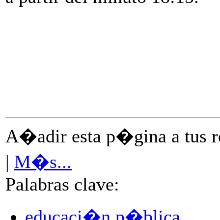
A�adir esta p�gina a tus re
|
M�s...
Palabras clave:
educaci�n p�blica