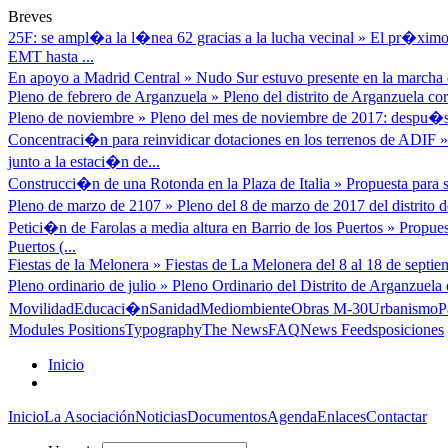
Breves
25F: se ampl�a la l�nea 62 gracias a la lucha vecinal
»
El pr�ximo 
EMT hasta ...
En apoyo a Madrid Central
»
Nudo Sur estuvo presente en la marcha d
Pleno de febrero de Arganzuela
»
Pleno del distrito de Arganzuela cor
Pleno de noviembre
»
Pleno del mes de noviembre de 2017: despu�s
Concentraci�n para reinvidicar dotaciones en los terrenos de ADIF
junto a la estaci�n de...
Construcci�n de una Rotonda en la Plaza de Italia
»
Propuesta para s
Pleno de marzo de 2107
»
Pleno del 8 de marzo de 2017 del distrito
Petici�n de Farolas a media altura en Barrio de los Puertos
»
Propues
Puertos (...
Fiestas de la Melonera
»
Fiestas de La Melonera del 8 al 18 de septiem
Pleno ordinario de julio
»
Pleno Ordinario del Distrito de Arganzuela 
Movilidad
Educaci�n
Sanidad
Mediombiente
Obras M-30
Urbanismo
P
Modules Positions
Typography
The News
FAQ
News Feeds
posiciones
Inicio
Inicio
La Asociación
Noticias
Documentos
Agenda
Enlaces
Contactar