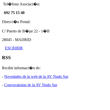
Tel�fono Asociaci�n:
692 75 15 40
Direcci�n Postal:
C/ Puerto de B�jar 22 - 1�B
28045 - MADRID
ESCRIBIR
RSS
Recibir informaci�n de:
-
Novedades de la web de la AV Nudo Sur
-
Convocatorias de la AV Nudo Sur