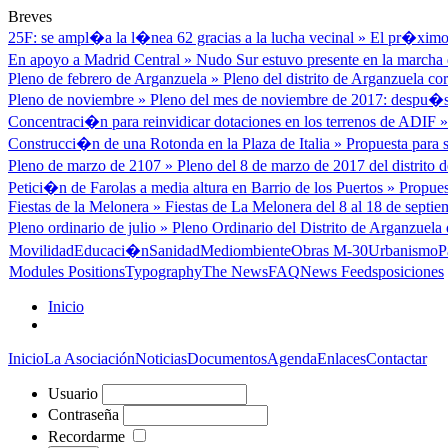
Breves
25F: se ampl�a la l�nea 62 gracias a la lucha vecinal
»
El pr�ximo 
En apoyo a Madrid Central
»
Nudo Sur estuvo presente en la marcha d
Pleno de febrero de Arganzuela
»
Pleno del distrito de Arganzuela cor
Pleno de noviembre
»
Pleno del mes de noviembre de 2017: despu�s
Concentraci�n para reinvidicar dotaciones en los terrenos de ADIF
Construcci�n de una Rotonda en la Plaza de Italia
»
Propuesta para s
Pleno de marzo de 2107
»
Pleno del 8 de marzo de 2017 del distrito
Petici�n de Farolas a media altura en Barrio de los Puertos
»
Propues
Fiestas de la Melonera
»
Fiestas de La Melonera del 8 al 18 de septiem
Pleno ordinario de julio
»
Pleno Ordinario del Distrito de Arganzuela 
Movilidad
Educaci�n
Sanidad
Mediombiente
Obras M-30
Urbanismo
P
Modules Positions
Typography
The News
FAQ
News Feeds
posiciones
Inicio
Inicio
La Asociación
Noticias
Documentos
Agenda
Enlaces
Contactar
Usuario
Contraseña
Recordarme