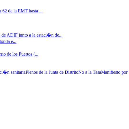
 62 de la EMT hasta ...
 de ADIF junto a la estaci�n de...
tonda e...
io de los Puertos (...
ci�n sanitaria
Plenos de la Junta de Distrito
No a la Tasa
Manifiesto por