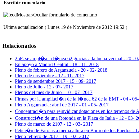
Escribir comentario
Mostrar/Ocultar formulario de comenario
Ultima actualización ( Lunes 19 de Noviembre de 2012 19:52 )
Relacionados
25F: se ampl�a la l�nea 62 gracias a la lucha vecinal - 20 - 0
En apoyo a Madrid Central - 18 - 11- 2018
Pleno de febrero de Arganzuela - 20 - 02- 2018
Pleno de noviembre - 12 - 11- 2017
Pleno de septiembre 2017 - 15 - 09- 2017
Pleno de Julio - 12 - 07- 2017
Plenos del mes de Junio - 10 - 07- 2017
Firmas por la ampliaci�n de la l�nea 62 de la EMT - 04 - 05
Pleno Arganzuela: abril de 2017 - 01 - 05- 2017
Concentraci�n para reinvidicar dotaciones en los terrenos de 
Construcci�n de una Rotonda en la Plaza de Italia - 12 - 03- 
Pleno de marzo de 2107 - 12 - 03- 2017
Petici�n de Farolas a media altura en Barrio de los Puertos - 1
Pleno febrero de 2017 - 19 - 02- 2017