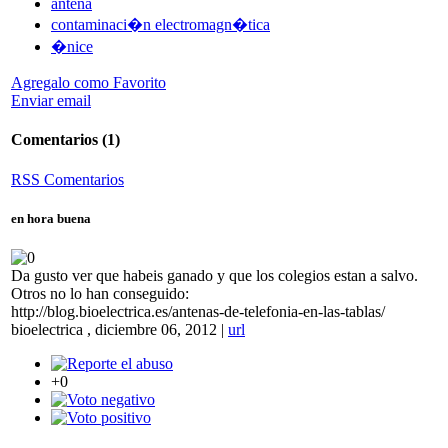
antena
contaminaci�n electromagn�tica
�nice
Agregalo como Favorito
Enviar email
Comentarios
(1)
RSS Comentarios
en hora buena
Da gusto ver que habeis ganado y que los colegios estan a salvo.
Otros no lo han conseguido:
http://blog.bioelectrica.es/antenas-de-telefonia-en-las-tablas/
bioelectrica
,
diciembre 06, 2012
|
url
+0