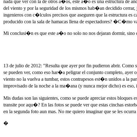
nada que ver con la de otros a�os, este a�o es una estructura de anda
del viento y por la seguridad de los mismos hab�an decidido cerrar, 
ingenieros con c�lculos precisos que aseguren que la estructura es
producido con la sala de hamacas llena de espectadores? �C�mo van
Mi conclusi�n es que este a�o no solo no nos dejaran dormir, sino qu
13 de julio de 2012: "Resulta que ayer por fin pudieron abrir. Como s
se pueden ver, como eso har�a peligrar el conjunto completo, ayer opta
viento no la vuelva a tumbar, estos contrapesos est�n unidos a la pant
improvisado de la noche a la ma�ana (y nunca mejor dicho) es eso, 
Mis dudas son las siguientes, como se puede apreciar estos bloques e
transite por aqu�? En las fotos se puede ver que estas cinchas estorb
en la segunda foto aun mas. No me quiero imaginar que se les ocurra
�