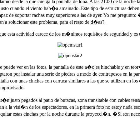
mio desde la que cuelga la pantalla de lona. A las 21:00 de la noche la
justo cuando el viento hab�a amainado. Este tipo de estructuras deben e
 capaz de soportar rachas muy superiores a las de ayer. Yo me pregunt
 a solucionar este problema, para el resto de d�as?.
e esta actividad carece de los m�nimos requisitos de seguridad y es un
e puede ver en las fotos, la pantalla de este a�o es hinchable y en teo
ron por instalar una serie de piedras a modo de contrapesos en la parte 
alla con unas cinchas con carraca similares a las que se utilizan en los
improvisado.
st�n justo pegados al patio de butacas, zona transitable con cables t
an a la visi�n de los espectadores, en la primera foto no estoy nada es
 quitar estas cinchas por la noche durante la proyecci�n. �Si son nec