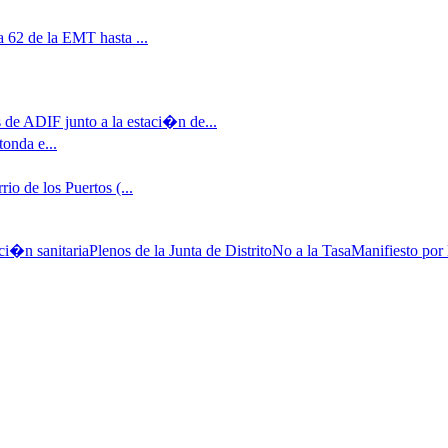
 62 de la EMT hasta ...
 de ADIF junto a la estaci�n de...
tonda e...
io de los Puertos (...
ci�n sanitaria
Plenos de la Junta de Distrito
No a la Tasa
Manifiesto por