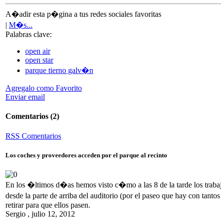
A�adir esta p�gina a tus redes sociales favoritas
|
M�s...
Palabras clave:
open air
open star
parque tierno galv�n
Agregalo como Favorito
Enviar email
Comentarios
(2)
RSS Comentarios
Los coches y proveedores acceden por el parque al recinto
En los �ltimos d�as hemos visto c�mo a las 8 de la tarde los trabaja
desde la parte de arriba del auditorio (por el paseo que hay con tant
retirar para que ellos pasen.
Sergio
,
julio 12, 2012