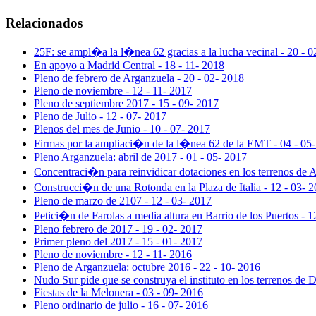
Relacionados
25F: se ampl�a la l�nea 62 gracias a la lucha vecinal - 20 - 0
En apoyo a Madrid Central - 18 - 11- 2018
Pleno de febrero de Arganzuela - 20 - 02- 2018
Pleno de noviembre - 12 - 11- 2017
Pleno de septiembre 2017 - 15 - 09- 2017
Pleno de Julio - 12 - 07- 2017
Plenos del mes de Junio - 10 - 07- 2017
Firmas por la ampliaci�n de la l�nea 62 de la EMT - 04 - 05
Pleno Arganzuela: abril de 2017 - 01 - 05- 2017
Concentraci�n para reinvidicar dotaciones en los terrenos de 
Construcci�n de una Rotonda en la Plaza de Italia - 12 - 03- 
Pleno de marzo de 2107 - 12 - 03- 2017
Petici�n de Farolas a media altura en Barrio de los Puertos - 1
Pleno febrero de 2017 - 19 - 02- 2017
Primer pleno del 2017 - 15 - 01- 2017
Pleno de noviembre - 12 - 11- 2016
Pleno de Arganzuela: octubre 2016 - 22 - 10- 2016
Nudo Sur pide que se construya el instituto en los terrenos de D
Fiestas de la Melonera - 03 - 09- 2016
Pleno ordinario de julio - 16 - 07- 2016