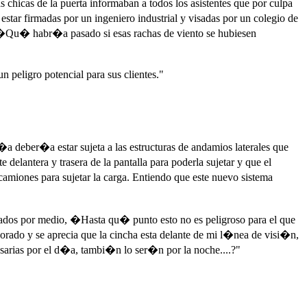
s chicas de la puerta informaban a todos los asistentes que por culpa
star firmadas por un ingeniero industrial y visadas por un colegio de
o: �Qu� habr�a pasado si esas rachas de viento se hubiesen
 peligro potencial para sus clientes."
r�a deber�a estar sujeta a las estructuras de andamios laterales que
delantera y trasera de la pantalla para poderla sujetar y que el
 camiones para sujetar la carga. Entiendo que este nuevo sistema
ensados por medio, �Hasta qu� punto esto no es peligroso para el que
corado y se aprecia que la cincha esta delante de mi l�nea de visi�n,
esarias por el d�a, tambi�n lo ser�n por la noche....?"