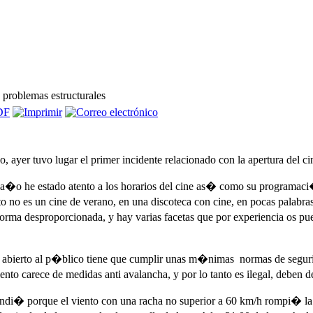
problemas estructurales
, ayer tuvo lugar el primer incidente relacionado con la apertura del 
a�o he estado atento a los horarios del cine as� como su programac
to no es un cine de verano, en una discoteca con cine, en pocas palabr
orma desproporcionada, y hay varias facetas que por experiencia os p
abierto al p�blico tiene que cumplir unas m�nimas normas de segurida
iento carece de medidas anti avalancha, y por lo tanto es ilegal, deben 
di� porque el viento con una racha no superior a 60 km/h rompi� la pan