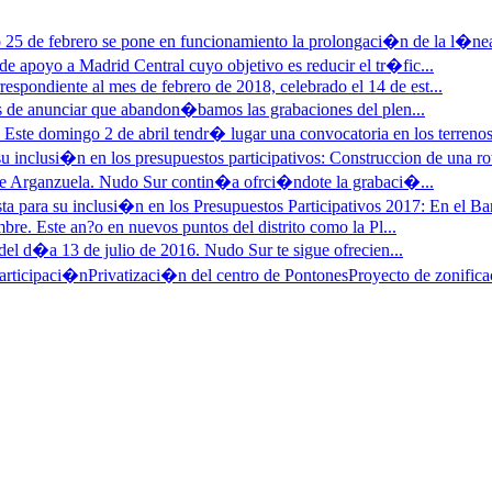
25 de febrero se pone en funcionamiento la prolongaci�n de la l�nea
e apoyo a Madrid Central cuyo objetivo es reducir el tr�fic...
respondiente al mes de febrero de 2018, celebrado el 14 de est...
 de anunciar que abandon�bamos las grabaciones del plen...
»
Este domingo 2 de abril tendr� lugar una convocatoria en los terrenos
u inclusi�n en los presupuestos participativos: Construccion de una ro
 de Arganzuela. Nudo Sur contin�a ofrci�ndote la grabaci�...
ta para su inclusi�n en los Presupuestos Participativos 2017: En el Barr
bre. Este an?o en nuevos puntos del distrito como la Pl...
del d�a 13 de julio de 2016. Nudo Sur te sigue ofrecien...
articipaci�n
Privatizaci�n del centro de Pontones
Proyecto de zonifica