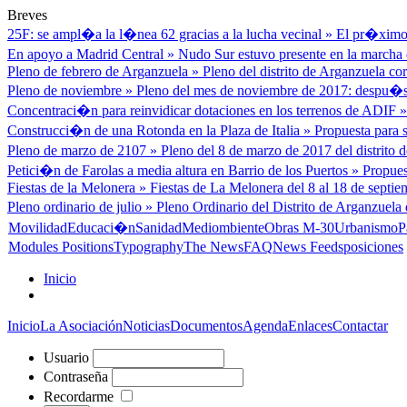
Breves
25F: se ampl�a la l�nea 62 gracias a la lucha vecinal
»
El pr�ximo 
En apoyo a Madrid Central
»
Nudo Sur estuvo presente en la marcha d
Pleno de febrero de Arganzuela
»
Pleno del distrito de Arganzuela cor
Pleno de noviembre
»
Pleno del mes de noviembre de 2017: despu�s
Concentraci�n para reinvidicar dotaciones en los terrenos de ADIF
Construcci�n de una Rotonda en la Plaza de Italia
»
Propuesta para s
Pleno de marzo de 2107
»
Pleno del 8 de marzo de 2017 del distrito
Petici�n de Farolas a media altura en Barrio de los Puertos
»
Propues
Fiestas de la Melonera
»
Fiestas de La Melonera del 8 al 18 de septiem
Pleno ordinario de julio
»
Pleno Ordinario del Distrito de Arganzuela 
Movilidad
Educaci�n
Sanidad
Mediombiente
Obras M-30
Urbanismo
P
Modules Positions
Typography
The News
FAQ
News Feeds
posiciones
Inicio
Inicio
La Asociación
Noticias
Documentos
Agenda
Enlaces
Contactar
Usuario
Contraseña
Recordarme