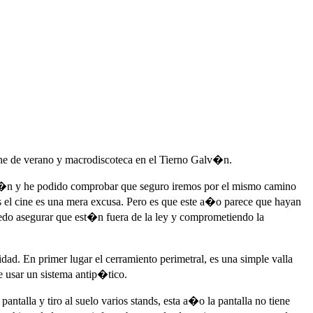
cine de verano y macrodiscoteca en el Tierno Galv�n.
i�n y he podido comprobar que seguro iremos por el mismo camino
as el cine es una mera excusa. Pero es que este a�o parece que hayan
uedo asegurar que est�n fuera de la ley y comprometiendo la
d. En primer lugar el cerramiento perimetral, es una simple valla
de usar un sistema antip�tico.
talla y tiro al suelo varios stands, esta a�o la pantalla no tiene