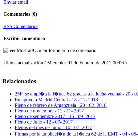
Enviar email
Comentarios
(0)
RSS Comentarios
Escribir comentario
Mostrar/Ocultar formulario de comenario
Ultima actualización ( Miércoles 01 de Febrero de 2012 00:06 )
Relacionados
25F: se ampl�a la l�nea 62 gracias a la lucha vecinal - 20 - 0
En apoyo a Madrid Central - 18 - 11- 2018
Pleno de febrero de Arganzuela - 20 - 02- 2018
Pleno de noviembre - 12 - 11- 2017
Pleno de septiembre 2017 - 15 - 09- 2017
Pleno de Julio - 12 - 07- 2017
Plenos del mes de Junio - 10 - 07- 2017
Firmas por la ampliaci�n de la l�nea 62 de la EMT - 04 - 05