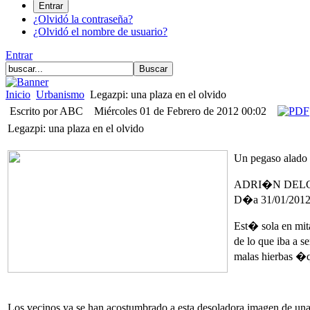
¿Olvidó la contraseña?
¿Olvidó el nombre de usuario?
Entrar
Inicio
Urbanismo
Legazpi: una plaza en el olvido
Escrito por ABC
Miércoles 01 de Febrero de 2012 00:02
Legazpi: una plaza en el olvido
Un pegaso alado 
ADRI�N DELG
D�a 31/01/2012 
Est� sola en mit
de lo que iba a s
malas hierbas �q
Los vecinos ya se han acostumbrado a esta desoladora imagen de una p