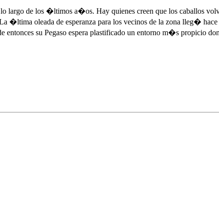
a lo largo de los �ltimos a�os. Hay quienes creen que los caballos vol
 La �ltima oleada de esperanza para los vecinos de la zona lleg� hac
e entonces su Pegaso espera plastificado un entorno m�s propicio dond