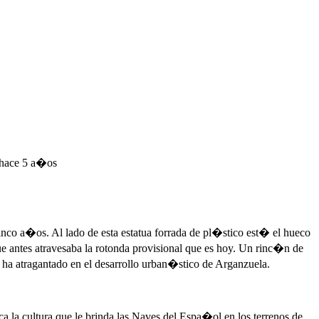
e hace 5 a�os
nco a�os. Al lado de esta estatua forrada de pl�stico est� el hueco
que antes atravesaba la rotonda provisional que es hoy. Un rinc�n de
a atragantado en el desarrollo urban�stico de Arganzuela.
a la cultura que le brinda las Naves del Espa�ol en los terrenos de