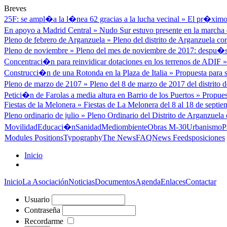
Breves
25F: se ampl�a la l�nea 62 gracias a la lucha vecinal
»
El pr�ximo 
En apoyo a Madrid Central
»
Nudo Sur estuvo presente en la marcha d
Pleno de febrero de Arganzuela
»
Pleno del distrito de Arganzuela cor
Pleno de noviembre
»
Pleno del mes de noviembre de 2017: despu�s
Concentraci�n para reinvidicar dotaciones en los terrenos de ADIF
Construcci�n de una Rotonda en la Plaza de Italia
»
Propuesta para s
Pleno de marzo de 2107
»
Pleno del 8 de marzo de 2017 del distrito
Petici�n de Farolas a media altura en Barrio de los Puertos
»
Propues
Fiestas de la Melonera
»
Fiestas de La Melonera del 8 al 18 de septiem
Pleno ordinario de julio
»
Pleno Ordinario del Distrito de Arganzuela 
Movilidad
Educaci�n
Sanidad
Mediombiente
Obras M-30
Urbanismo
P
Modules Positions
Typography
The News
FAQ
News Feeds
posiciones
Inicio
Inicio
La Asociación
Noticias
Documentos
Agenda
Enlaces
Contactar
Usuario
Contraseña
Recordarme