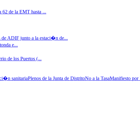
 62 de la EMT hasta ...
 de ADIF junto a la estaci�n de...
tonda e...
io de los Puertos (...
ci�n sanitaria
Plenos de la Junta de Distrito
No a la Tasa
Manifiesto por