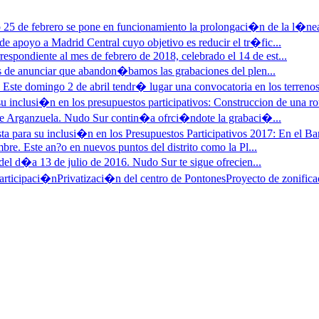
25 de febrero se pone en funcionamiento la prolongaci�n de la l�nea
e apoyo a Madrid Central cuyo objetivo es reducir el tr�fic...
respondiente al mes de febrero de 2018, celebrado el 14 de est...
 de anunciar que abandon�bamos las grabaciones del plen...
»
Este domingo 2 de abril tendr� lugar una convocatoria en los terrenos
u inclusi�n en los presupuestos participativos: Construccion de una ro
 de Arganzuela. Nudo Sur contin�a ofrci�ndote la grabaci�...
ta para su inclusi�n en los Presupuestos Participativos 2017: En el Barr
bre. Este an?o en nuevos puntos del distrito como la Pl...
del d�a 13 de julio de 2016. Nudo Sur te sigue ofrecien...
articipaci�n
Privatizaci�n del centro de Pontones
Proyecto de zonifica