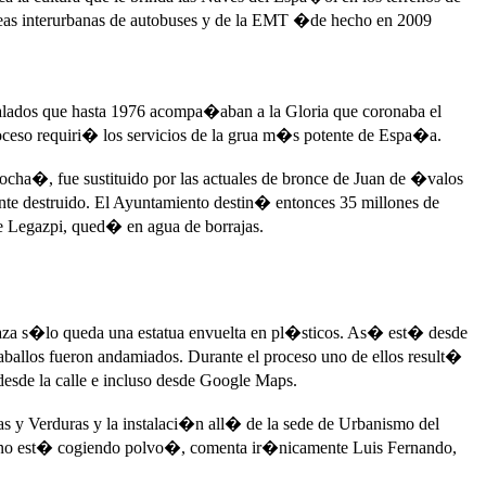
l�neas interurbanas de autobuses y de la EMT �de hecho en 2009
ados que hasta 1976 acompa�aban a la Gloria que coronaba el
proceso requiri� los servicios de la grua m�s potente de Espa�a.
ha�, fue sustituido por las actuales de bronce de Juan de �valos
nte destruido. El Ayuntamiento destin� entonces 35 millones de
 de Legazpi, qued� en agua de borrajas.
plaza s�lo queda una estatua envuelta en pl�sticos. As� est� desde
ballos fueron andamiados. Durante el proceso uno de ellos result�
esde la calle e incluso desde Google Maps.
s y Verduras y la instalaci�n all� de la sede de Urbanismo del
tua no est� cogiendo polvo�, comenta ir�nicamente Luis Fernando,