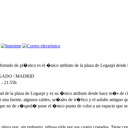
forrado de pl�stico es el �nico atributo de la plaza de Legazpi desd
ADO / MADRID
- 21.55h
ad de la plaza de Legazpi y es su �nico atributo desde hace m�s de ci
er una fuente, algunos cables, se�ales de tr�fico y el asfalto antiguo 
ue no de c�sped� pone el �nico punto de color a un espacio que se h
laza que, sin embargo, rebosa vida por sus cuatro costados. Tiene cerc