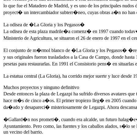
lo que fue el Matadero de Madrid, y es uno de los principales nudos
proyect� un intercambiador subterr�neo, cuyas obras a�n no ha
La odisea de �La Gloria y los Pegasos�
La odisea de esta plaza madrile�a comenz� en 1997 cuando todav�
Ministerio de Agricultura, se situaron el 26 de enero de 1997 en el 
El conjunto de m�rmol blanco de �La Gloria y los Pegasos� �reali
y sus originales fueron trasladados a la Casa de Campo, donde hast
pesetas para restaurarlas. En 1991 el Consistorio pens� en situarlas
La estatua central (La Gloria), ha corrido mejor suerte y luce desde 
Muchos proyectos y ninguno definitivo
Desde entonces la plaza de Legazpi ha sufrido diversos avatares qu
hace m�s de cinco a�os. El primer tropiezo lleg� en 2005 cuando el
da�ado y desapareci� misteriosamente de Legazpi. Ahora descansa e
�Gallard�n nos prometi�, cuando era alcalde, un futuro halag�e�o p
Ayuntamiento. Pero como, las fuentes y los caballos alados, s�lo 
un vecino del barrio.