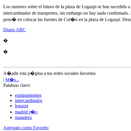
Los rumores sobre el futuro de la plaza de Legazpi se han sucedido 
intercambiador de transportes, sin embargo no hay nada confirmado.
pens� en colocar las fuentes de Col�n en la plaza de Legazpi. Desd
Diario ABC
�
�
A�adir esta p�gina a tus redes sociales favoritas
|
M�s...
Palabras clave:
equipamientos
intercambiador
legazpi
madrid r�o
matadero
Agregalo como Favorito