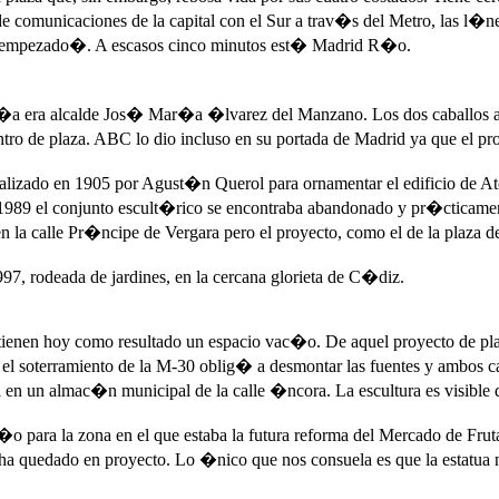
 de comunicaciones de la capital con el Sur a trav�s del Metro, las 
n empezado�. A escasos cinco minutos est� Madrid R�o.
a era alcalde Jos� Mar�a �lvarez del Manzano. Los dos caballos al
centro de plaza. ABC lo dio incluso en su portada de Madrid ya que el 
zado en 1905 por Agust�n Querol para ornamentar el edificio de Atoc
a 1989 el conjunto escult�rico se encontraba abandonado y pr�cticame
 en la calle Pr�ncipe de Vergara pero el proyecto, como el de la plaza
1997, rodeada de jardines, en la cercana glorieta de C�diz.
e tienen hoy como resultado un espacio vac�o. De aquel proyecto de 
 soterramiento de la M-30 oblig� a desmontar las fuentes y ambos ca
n un almac�n municipal de la calle �ncora. La escultura es visible d
ara la zona en el que estaba la futura reforma del Mercado de Fruta
se ha quedado en proyecto. Lo �nico que nos consuela es que la esta