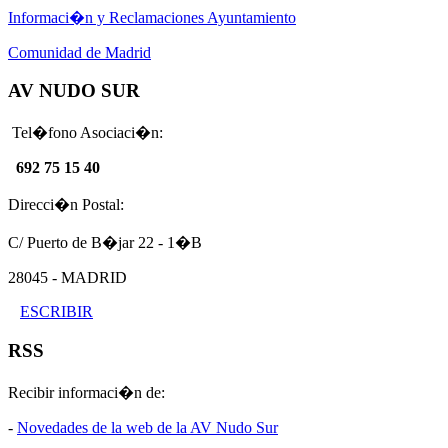
Informaci�n y Reclamaciones Ayuntamiento
Comunidad de Madrid
AV NUDO SUR
Tel�fono Asociaci�n:
692 75 15 40
Direcci�n Postal:
C/ Puerto de B�jar 22 - 1�B
28045 - MADRID
ESCRIBIR
RSS
Recibir informaci�n de:
-
Novedades de la web de la AV Nudo Sur