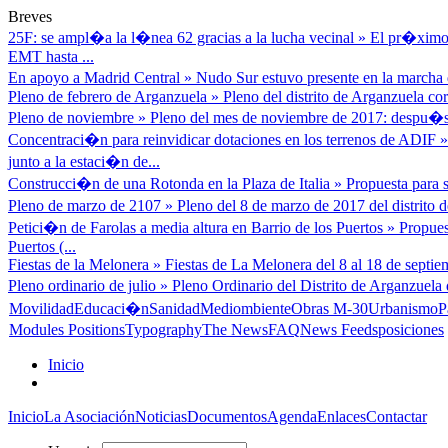
Breves
25F: se ampl�a la l�nea 62 gracias a la lucha vecinal
»
El pr�ximo 
EMT hasta ...
En apoyo a Madrid Central
»
Nudo Sur estuvo presente en la marcha d
Pleno de febrero de Arganzuela
»
Pleno del distrito de Arganzuela cor
Pleno de noviembre
»
Pleno del mes de noviembre de 2017: despu�s
Concentraci�n para reinvidicar dotaciones en los terrenos de ADIF
junto a la estaci�n de...
Construcci�n de una Rotonda en la Plaza de Italia
»
Propuesta para s
Pleno de marzo de 2107
»
Pleno del 8 de marzo de 2017 del distrito
Petici�n de Farolas a media altura en Barrio de los Puertos
»
Propues
Puertos (...
Fiestas de la Melonera
»
Fiestas de La Melonera del 8 al 18 de septiem
Pleno ordinario de julio
»
Pleno Ordinario del Distrito de Arganzuela 
Movilidad
Educaci�n
Sanidad
Mediombiente
Obras M-30
Urbanismo
P
Modules Positions
Typography
The News
FAQ
News Feeds
posiciones
Inicio
Inicio
La Asociación
Noticias
Documentos
Agenda
Enlaces
Contactar