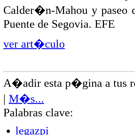
Calder�n-Mahou y paseo de
Puente de Segovia. EFE
ver art�culo
A�adir esta p�gina a tus re
|
M�s...
Palabras clave:
legazpi