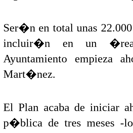
Ser�n en total unas 22.000 
incluir�n en un �rea
Ayuntamiento empieza ah
Mart�nez.
El Plan acaba de iniciar 
p�blica de tres meses -lo